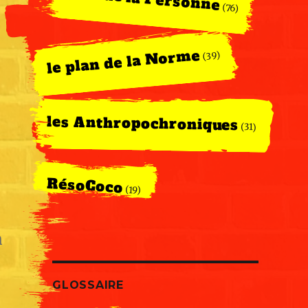
(76)
le plan de la Norme
(39)
les Anthropochroniques
(31)
RésoCoco
(19)
n
GLOSSAIRE