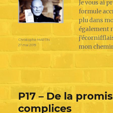
Je vous ai p
formule accr
plu dans mo
également m
j’écorniffla
Christophe MARTIN
27 mai 2019
mon chemin
P17 – De la promis
complices