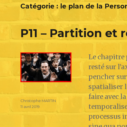
Catégorie :
le plan de la Pers
P11 – Partition et 
Le chapitre 
resté sur l’
pencher sur 
spatialiser 
faire avec l
Christophe MARTIN
temporalise 
11 avril 2019
processus i
sine qua non