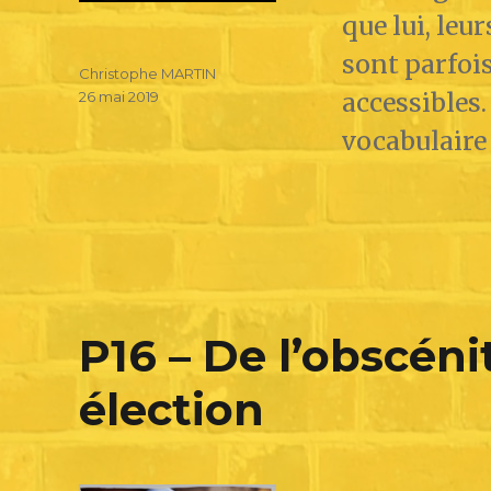
que lui, leu
sont parfoi
Christophe MARTIN
accessibles.
26 mai 2019
vocabulaire 
P16 – De l’obscéni
élection