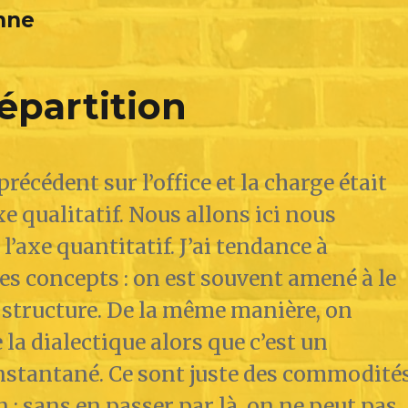
onne
répartition
précédent sur l’office et la charge était
axe qualitatif. Nous allons ici nous
l’axe quantitatif. J’ai tendance à
les concepts : on est souvent amené à le
a structure. De la même manière, on
la dialectique alors que c’est un
nstantané. Ce sont juste des commodité
 : sans en passer par là, on ne peut pas