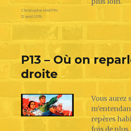
plus loin.
Christophe MARTIN
12 avril 2019
P13 – Où on reparl
droite
Vous aurez 
m’entendant
repères habi
fois de plus,