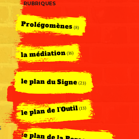
RUBRIQUES
Prolégomènes
(8)
la médiation
(16)
le plan du Signe
(23)
le plan de l'Outil
(13)
s
le plan de la Personne