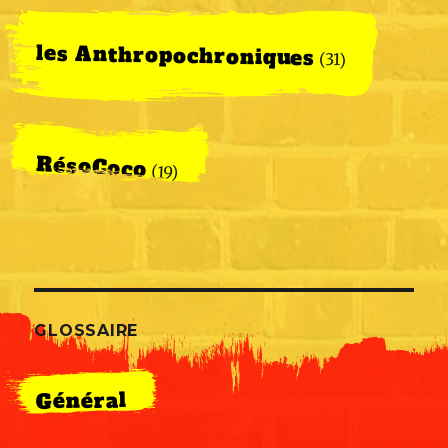
les Anthropochroniques
(31)
RésoCoco
(19)
GLOSSAIRE
Général