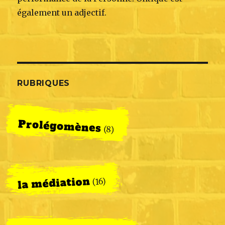
également un adjectif.
RUBRIQUES
Prolégomènes
(8)
la médiation
(16)