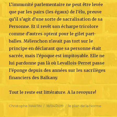
L’immunité parlementaire ne peut être levée
que par les pairs (les égaux) de l’élu, preuve
qu’il s’agit d’une sorte de sacralisation de sa
Personne. Et il revêt son écharpe tricolore
comme d’autres optent pour le gilet part-
balles. Mélenchon n’avait pas tort sur le
principe en déclarant que sa personne était
sacrée, mais l’époque est impitoyable. Elle ne
lui pardonne pas là où Levallois-Perret passe
l’éponge depuis des années sur les sacrilèges
financiers des Balkany.
Tout le reste est littérature. A la revoyure!
Author
Posted
Categories
Christophe MARTIN
18/04/2019
le plan de la Norme
on