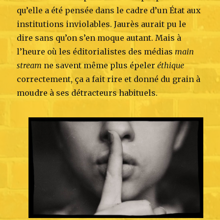
qu’elle a été pensée dans le cadre d’un État aux
institutions inviolables. Jaurès aurait pu le
dire sans qu’on s’en moque autant. Mais à
l’heure où les éditorialistes des médias
main
stream
ne savent même plus épeler
éthique
correctement, ça a fait rire et donné du grain à
moudre à ses détracteurs habituels.