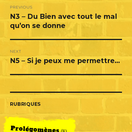
Navigation
PREVIOUS
de
N3 – Du Bien avec tout le mal
Previous
post:
qu’on se donne
l’article
NEXT
N5 – Si je peux me permettre…
Next
post:
RUBRIQUES
Prolégomènes
(8)