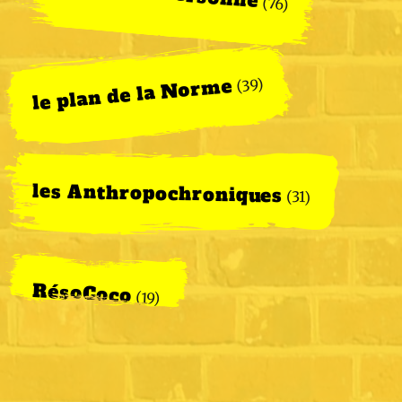
(76)
le plan de la Norme
(39)
les Anthropochroniques
(31)
RésoCoco
(19)