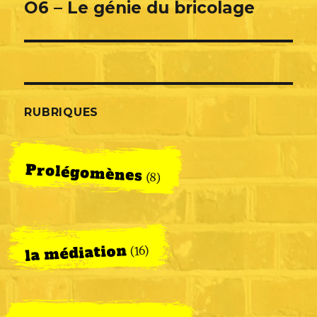
O6 – Le génie du bricolage
Next
post:
RUBRIQUES
Prolégomènes
(8)
la médiation
(16)