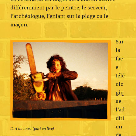
différemment par le peintre, le serveur,
l’archéologue, l’enfant sur la plage ou le
maçon.
Sur
la
fac
e
télé
olo
giq
ue,
l’ad
diti
on
L’art du toast (part en live)
de