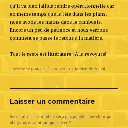
qu’il va bien falloir rendre opérationnelle car
en même temps que la tête dans les plans,
nous avons les mains dans le cambouis.
Encore un peu de patience et nous verrons
comment se passe le retour à la matière.
Tout le reste est littérature ! A la revoyure!
Author
Posted
Categories
Christophe MARTIN
23/03/2019
le plan de l'Outil
on
Laisser un commentaire
Votre adresse e-mail ne sera pas publiée.
Les champs
obligatoires sont indiqués avec
*