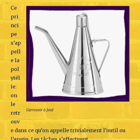
Ce
pri
nci
pe
s’ap
pell
e la
pol
ytél
ie:
on
le
L’arrosoir à José
retr
ouv
e dans ce qu’on appelle trivialement l’outil ou
l’engin. Les tâches s’effectuent