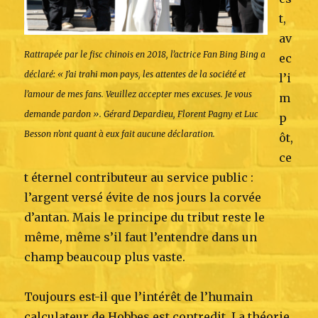
t,
av
Rattrapée par le fisc chinois en 2018, l’actrice Fan Bing Bing a
ec
déclaré: « J’ai trahi mon pays, les attentes de la société et
l’i
l’amour de mes fans. Veuillez accepter mes excuses. Je vous
m
demande pardon ». Gérard Depardieu, Florent Pagny et Luc
p
Besson n’ont quant à eux fait aucune déclaration.
ôt,
ce
t éternel contributeur au service public :
l’argent versé évite de nos jours la corvée
d’antan. Mais le principe du tribut reste le
même, même s’il faut l’entendre dans un
champ beaucoup plus vaste.
Toujours est-il que l’intérêt de l’humain
calculateur de Hobbes est contredit. La théorie