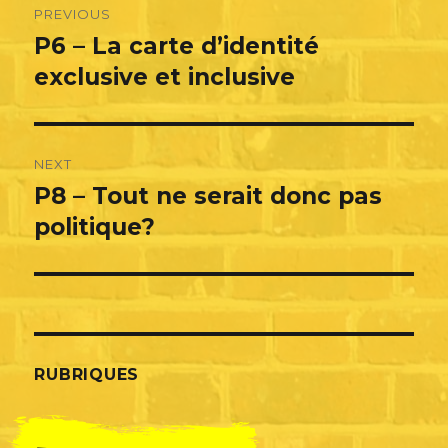
PREVIOUS
de
P6 – La carte d’identité
Previous
post:
exclusive et inclusive
l’article
NEXT
P8 – Tout ne serait donc pas
Next
post:
politique?
RUBRIQUES