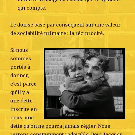
qui compte.
Le don se base par conséquent sur une valeur
de sociabilité primaire : la réciprocité.
Si nous
sommes
portés à
donner,
c’est parce
qu’il y a
une dette
inscrite en
nous, une
dette qu’on ne pourra jamais régler. Nous
restons constamment redevable. Pour Jacques