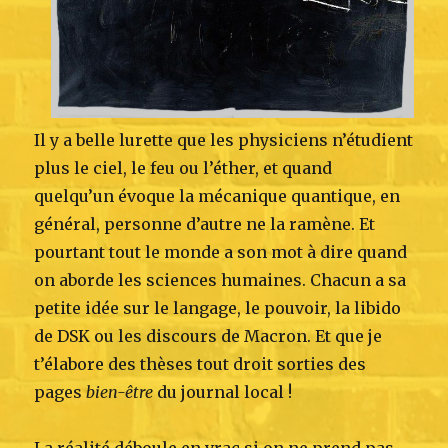
Il y a belle lurette que les physiciens n’étudient
plus le ciel, le feu ou l’éther, et quand
quelqu’un évoque la mécanique quantique, en
général, personne d’autre ne la ramène. Et
pourtant tout le monde a son mot à dire quand
on aborde les sciences humaines. Chacun a sa
petite idée sur le langage, le pouvoir, la libido
de DSK ou les discours de Macron. Et que je
t’élabore des thèses tout droit sorties des
pages
bien-être
du journal local !
La réalité déboule en vrac si on ne prend pas