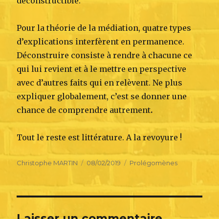
déconstructible.
Pour la théorie de la médiation, quatre types
d’explications interfèrent en permanence.
Déconstruire consiste à rendre à chacune ce
qui lui revient et à le mettre en perspective
avec d’autres faits qui en relèvent. Ne plus
expliquer globalement, c’est se donner une
chance de comprendre autrement
.
Tout le reste est littérature. A la revoyure !
Author
Posted
Categories
Christophe MARTIN
08/02/2019
Prolégomènes
on
Laisser un commentaire