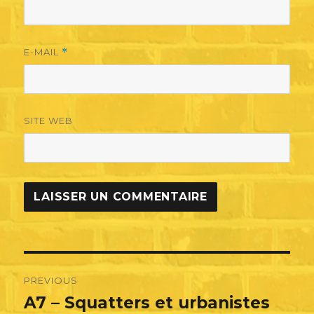
E-MAIL
*
SITE WEB
Navigation
PREVIOUS
de
A7 – Squatters et urbanistes
Previous