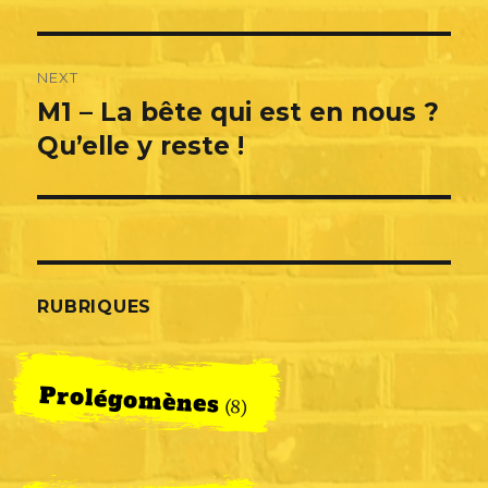
post:
l’article
NEXT
M1 – La bête qui est en nous ?
Next
post:
Qu’elle y reste !
RUBRIQUES
Prolégomènes
(8)