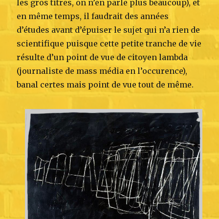
les gros titres, on n’en parle plus beaucoup), et
en même temps, il faudrait des années
d’études avant d’épuiser le sujet qui n’a rien de
scientifique puisque cette petite tranche de vie
résulte d’un point de vue de citoyen lambda
(journaliste de mass média en l’occurence),
banal certes mais point de vue tout de même.