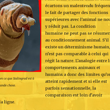
écartons un malentendu fréquent
le fait de partager des fonctions
supérieures avec l’animal ne no
y réduit pas. La condition
humaine ne peut pas se résumer
au conditionnement animal. S’il
existe un déterminisme humain, 
n’est pas comparable à celui qui
régit la nature. L’analogie entre 
comportements animaux et
humains a donc des limites qu’o
es ce que Stalingrad est à
atteint rapidement et si elle est
grande chose.
parfois sensationnelle, la
comparaison est loin d’avoir
la ligne.