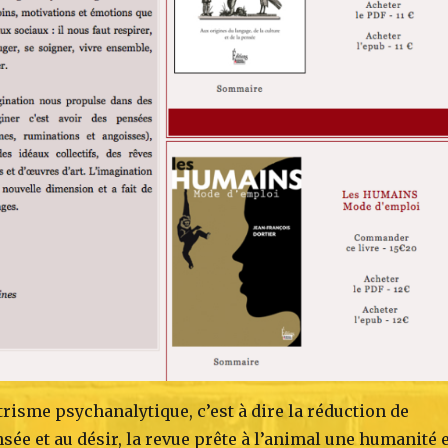
trisme psychanalytique, c’est à dire la réduction de
ée et au désir, la revue prête à l’animal une humanité e