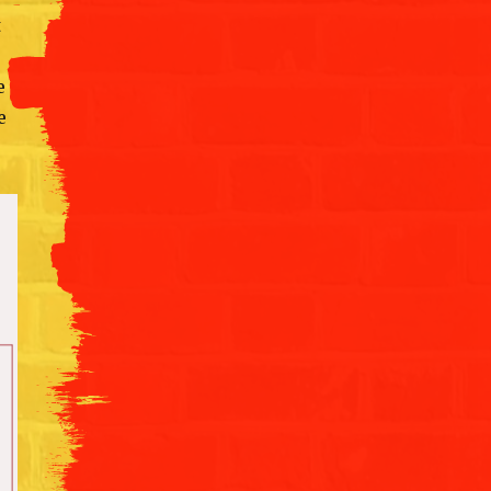
t
e
e