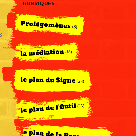
RUBRIQUES
Prolégomènes
(8)
s
la médiation
(16)
le plan du Signe
(23)
le plan de l'Outil
(13)
le plan de la Personne