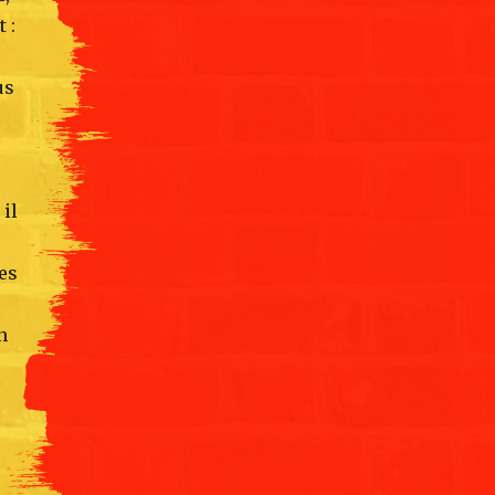
 :
us
il
les
n