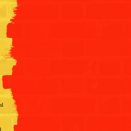
al
l,