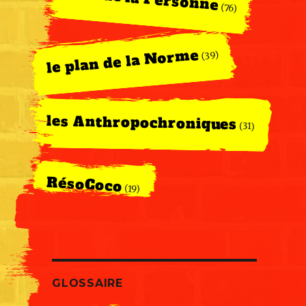
(76)
le plan de la Norme
(39)
les Anthropochroniques
(31)
RésoCoco
(19)
GLOSSAIRE